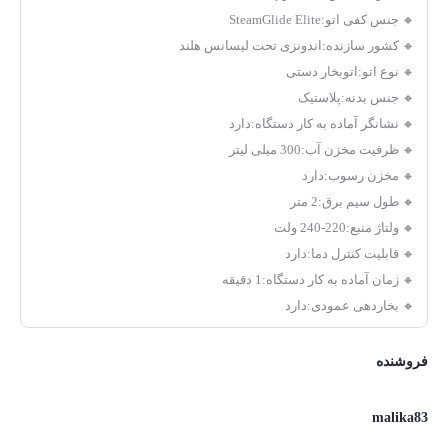
🔸 جنس کفی اتو:SteamGlide Elite
🔸 کشور سازنده:اندونزی تحت لیسانس هلند
🔸 نوع اتو:اتوبخار دستی
🔸 جنس بدنه:پلاستیک
🔸 نشانگر آماده به کار دستگاه:دارد
🔸 ظرفیت مخزن آب:300 میلی لیتر
🔸 مخزن رسوب:دارد
🔸 طول سیم برق:2 متر
🔸 ولتاژ منبع:220-240 ولت
🔸 قابلیت کنترل دما:دارد
🔸 زمان آماده به کار دستگاه:1 دقیقه
🔸 بخاردهی عمودی:دارد
فروشنده
malika83