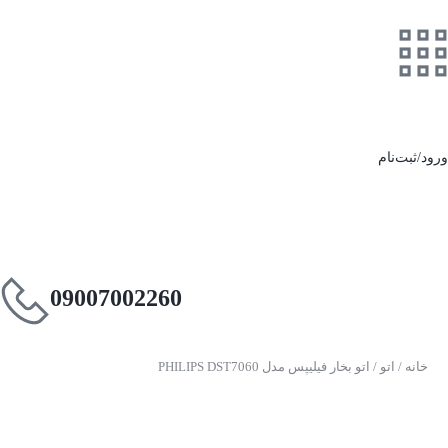
ورود/ثبت‌نام
09007002260
خانه
/
اتو
/ اتو بخار فیلیپس مدل PHILIPS DST7060