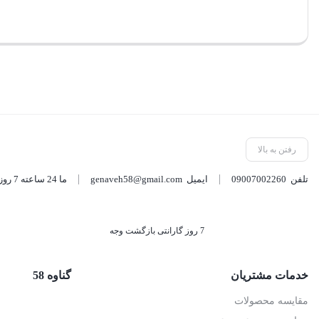
رفتن به بالا
تلفن
09007002260
ایمیل
genaveh58@gmail.com
ما 24 ساعته 7 روز هفته پاسخگوی شما هستیم.
7 روز گارانتی بازگشت وجه
خدمات مشتریان
گناوه 58
مقایسه محصولات