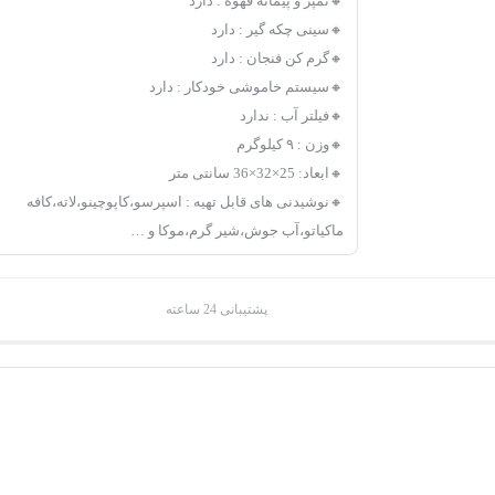
🔸تمپر و پیمانه قهوه : دارد
🔸سینی چکه گیر : دارد
🔸گرم کن فنجان : دارد
🔸سیستم خاموشی خودکار : دارد
🔸فیلتر آب : ندارد
🔸وزن : ۹ کیلوگرم
🔸ابعاد: 25×32×36 سانتی متر
🔸نوشیدنی های قابل تهیه : اسپرسو،کاپوچینو،لاته،کافه
ماکیاتو،آب جوش،شیر گرم،موکا و …
پشتیبانی 24 ساعته