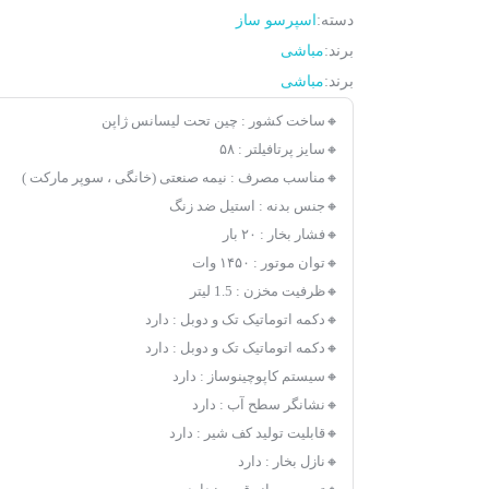
دسته:
اسپرسو ساز
برند:
مباشی
برند:
مباشی
🔸ساخت کشور : چین تحت لیسانس ژاپن
🔸سایز پرتافیلتر : ۵۸
🔸مناسب مصرف : نیمه صنعتی (خانگی ، سوپر مارکت )
🔸جنس بدنه : استیل ضد زنگ
🔸فشار بخار : ۲۰ بار
🔸توان موتور : ۱۴۵۰ وات
🔸ظرفیت مخزن : 1.5 لیتر
🔸دکمه اتوماتیک تک و دوبل : دارد
🔸دکمه اتوماتیک تک و دوبل : دارد
🔸سیستم کاپوچینوساز : دارد
🔸نشانگر سطح آب : دارد
🔸قابلیت تولید کف شیر : دارد
🔸نازل بخار : دارد