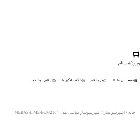
ورود/ثبت‌نام
دسته بندی ها
فروشگاه
شگفت انگیز ها
بایگانی نوشته ها
خانه
/
اسپرسو ساز
/ اسپرسوساز مباشی مدل MEBASHI ME-ECM2104