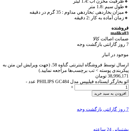
🔸ظرفیت مخزن آب :1.4 لیتر
🔸طول سیم :1.8 متر
🔸میزان بخاردهی :بخاردهي مداوم : 35 گرم در دقيقه
🔸زمان آماده به کار :2 دقیقه
فروشنده
malika83
ضمانت اصالت کالا
7 روز گارانتی بازگشت وجه
موجود در انبار
ارسال توسط فروشگاه اینترنتی گناوه 58. (جهت ویرایش این متن به
پیکربندی پوسته > تب برچسب‌ها مراجعه نمایید.)
38,996,171
تومان
اتو بخارگر ایستاده فیلیپس مدل PHILIPS GC484 عدد
-
+
افزودن به سبد خرید
7 روز گارانتی بازگشت وجه
پشتیبانی 24 ساعته