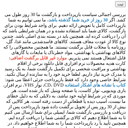
بررسی اجمالی سیاست بازپرداخت و بازگشت ما 30 روز طول می
کشد. اگر
30 روز از خرید شما گذشته باشد
، ما نمی توانیم به شما
بازپرداخت کامل یا تعویض ارائه دهیم. برای واجد شرایط بودن برای
بازگشت، کالای شما باید استفاده نشده و در همان شرایطی باشد که
آن را دریافت کرده اید. همچنین باید در بسته بندی اصلی باشد. چندین
نوع کالا از عودت معاف هستند. کالاهای فاسدشدنی مانند غذا، گل،
روزنامه یا مجلات قابل برگشت نیستند. ما همچنین محصولاتی را که
کالاهای بهداشتی یا بهداشتی، مواد خطرناک یا مایعات یا گازهای
قابل اشتعال هستند نمی پذیریم.
موارد غیر قابل برگشت اضافی:
کارت هدیه محصولات نرم افزاری قابل دانلود برخی از اقلام
بهداشتی و مراقبت شخصی برای تکمیل بازگشت شما، به یک رسید
یا مدرک خرید نیاز داریم. لطفا خرید خود را به سازنده ارسال نکنید.
شرایط خاصی وجود دارد که فقط بازپرداخت جزئی اعطا می شود:
کتاب با نشانه های آشکار استفاده
CD، DVD، نوار VHS، نرم افزار،
بازی ویدیویی، نوار کاست، یا صفحه وینیل که باز شده است. هر
موردی که در شرایط اولیه خود نباشد، به دلایلی که به دلیل خطای
ما نیست، آسیب دیده یا قطعاتی از دست رفته است. هر کالایی که
بیش از 30 روز پس از تحویل برگشت داده شود بازپرداخت پس از
دریافت و بازرسی بازگشت شما، ایمیلی برای شما ارسال می کنیم
تا به شما اطلاع دهیم که کالای برگشتی شما را دریافت کرده ایم.
همچنین تأیید یا رد بازپرداخت شما را به شما اطلاع خواهیم داد. در