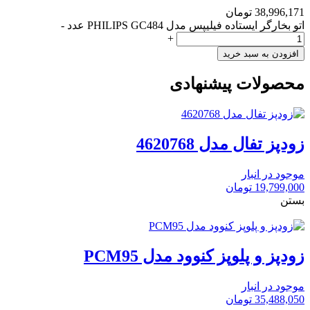
38,996,171
تومان
اتو بخارگر ایستاده فیلیپس مدل PHILIPS GC484 عدد
-
+
افزودن به سبد خرید
محصولات پیشنهادی
زودپز تفال مدل 4620768
موجود در انبار
19,799,000
تومان
بستن
زودپز و پلوپز کنوود مدل PCM95
موجود در انبار
35,488,050
تومان