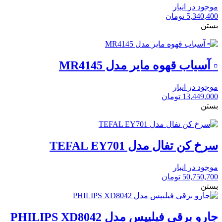
موجود در انبار
5,340,400
تومان
بستن
▫️ آسیاب قهوه مایر مدل MR4145
موجود در انبار
13,449,000
تومان
بستن
سرخ کن تفال مدل TEFAL EY701
موجود در انبار
50,750,700
تومان
بستن
جارو برقی فیلیپس مدل PHILIPS XD8042