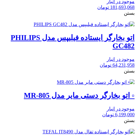
موجود در انبار
181,693,068
تومان
بستن
اتو بخارگر ایستاده فیلیپس مدل PHILIPS
GC482
موجود در انبار
64,231,958
تومان
بستن
▫️ اتو بخارگر دستی مایر مدل MR-805
موجود در انبار
6,199,000
تومان
بستن