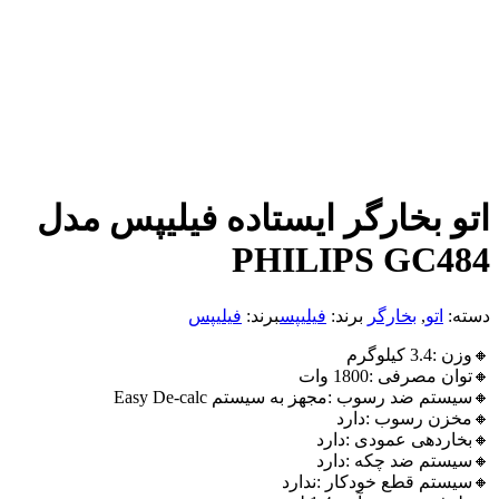
اتو بخارگر ایستاده فیلیپس مدل
PHILIPS GC484
دسته:
اتو
,
بخارگر
برند:
فیلیپس
برند:
فیلیپس
🔸وزن :3.4 کیلوگرم
🔸توان مصرفی :1800 وات
🔸سیستم ضد رسوب :مجهز به سیستم Easy De-calc
🔸مخزن رسوب :دارد
🔸بخاردهی عمودی :دارد
🔸سیستم ضد چکه :دارد
🔸سیستم قطع خودکار :ندارد