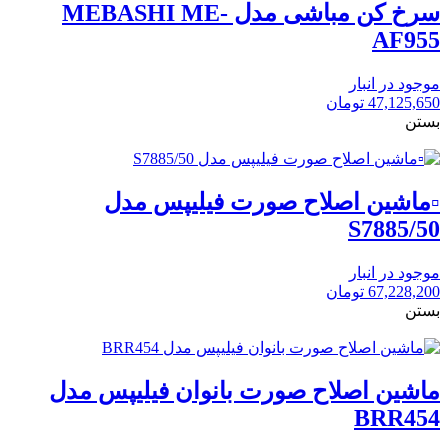
سرخ کن مباشی مدل MEBASHI ME-
AF955
موجود در انبار
47,125,650
تومان
بستن
▫️ماشین اصلاح صورت فیلیپس مدل
S7885/50
موجود در انبار
67,228,200
تومان
بستن
ماشین اصلاح صورت بانوان فیلیپس مدل
BRR454