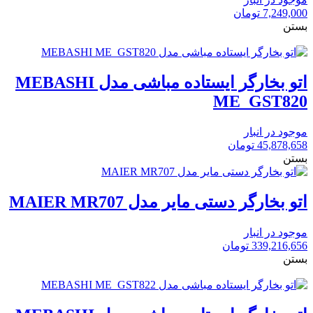
7,249,000
تومان
بستن
اتو بخارگر ایستاده مباشی مدل MEBASHI
ME_GST820
موجود در انبار
45,878,658
تومان
بستن
اتو بخارگر دستی مایر مدل MAIER MR707
موجود در انبار
339,216,656
تومان
بستن