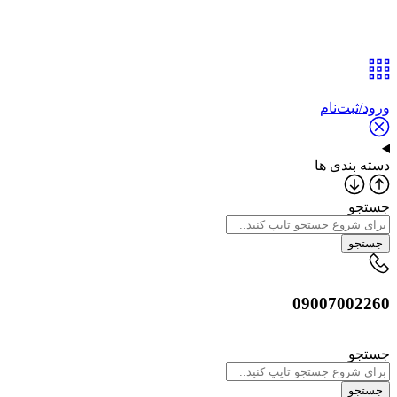
ورود/ثبت‌نام
دسته بندی ها
جستجو
جستجو
09007002260
جستجو
جستجو