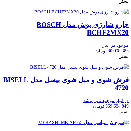
بستن
جارو شارژی بوش مدل BOSCH
BCHF2MX20
موجود در انبار
80,098,383
تومان
بستن
فرش شوی و مبل شوی بیسل مدل BISELL
4720
در انبار موجود نمی باشد
369,684,849
تومان
بستن