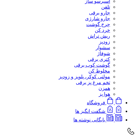
اسپرسو ساز
تلفن
جارو برقی
جارو شارژی
چرخ گوشت
خرد کن
ریش تراش
زودپز
سشوار
شوفاژ
کتری برقی
گوشت کوب برقی
مخلوط کن
مولتی کوکر، پلوپز و زودپز
تخم مرغ پز برقی
همزن
هوا پز
فروشگاه
شگفت انگیز ها
بایگانی نوشته ها